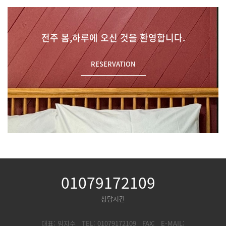
전주 봄,하루에 오신 것을 환영합니다.
RESERVATION
01079172109
상담시간
대표: 임지수
TEL: 01079172109
FAX:
E-MAIL: