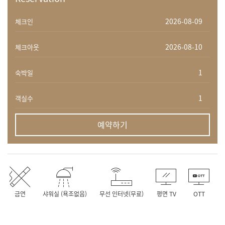
체크인
체크아웃
숙박일
객실수
예약하기
금연
샤워실 (욕조없음)
무선 인터넷(무료)
평면 TV
OTT